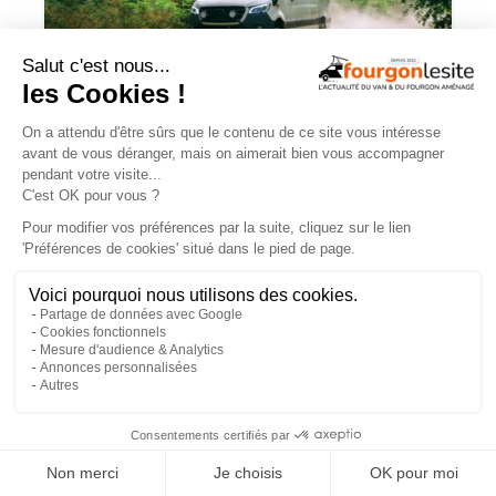
Mercedes Sprinter : le 4×4 est-il
vraiment indispensable ?
ESSAIS
×