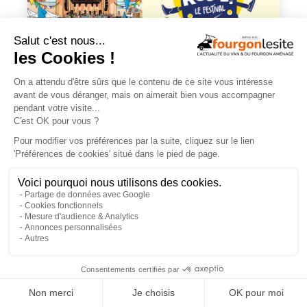
En savoir +
×