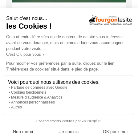
Configurez dès maintenant votre
fourgon Laïka !
×
Compact dehors, XXL dedans : ce van
peut-il tout changer ?