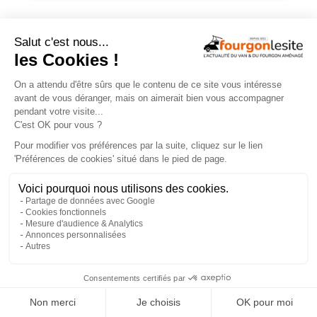
ESSAIS
×
Malibu Genius : un fourgon Mercedes
qui ne ressemble à aucun autre