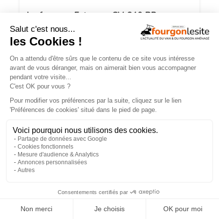
Le fourgon Estrusco CV 640 PB, avec
maxi-soute modulable, maintenant en
version Plus !
×
Malibu relax – une flexibilité totale pour