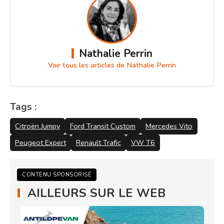
Nathalie Perrin
Voir tous les articles de Nathalie Perrin
Tags :
Citroën Jumpy
Ford Transit Custom
Mercedes Vito
Peugeot Expert
Renault Trafic
VW T6
CONTENU SPONSORISÉ
AILLEURS SUR LE WEB