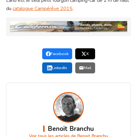
Land est le seul petit fourgon camping-car de 2 m de haut
du
catalogue Campérêve 2015
.
Facebook
X
LinkedIn
Mail
Benoit Branchu
Voir tous les articles de Benoit Branchu