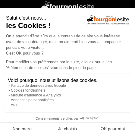
La référence de l’information sur le van et le fourgon
aménagé Média 100 % web,
Fourgonlesite.com
offre
chaque jour des contenus exclusifs rédigés par une
rédaction indépendante composée de journalistes issus de
la presse spécialisée.
Actualités, essais, comparatifs, conseils, réglementation,
accessoires, vanlife… tout l’univers du van et du fourgon
aménagé est traité avec rigueur et objectivité.
Au programme :
Nouveaux modèles et essais exclusifs,
Comparatifs et conseils pratiques pour bien choisir,
Actualité des constructeurs, réglementation, accessoires
×
et salons spécialisés,
Inspirations autour de la vanlife et du voyage itinérant.
Fourgonlesite.com
, votre guide pour un choix éclairé grâce à