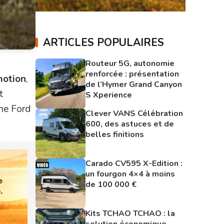
ARTICLES POPULAIRES
Routeur 5G, autonomie
renforcée : présentation
motion
,
de l’Hymer Grand Canyon
t
S Xperience
mme Ford
Clever VANS Célébration
600, des astuces et de
belles finitions
Carado CV595 X-Edition :
un fourgon 4×4 à moins
de 100 000 €
Kits TCHAO TCHAO : la
solution économique