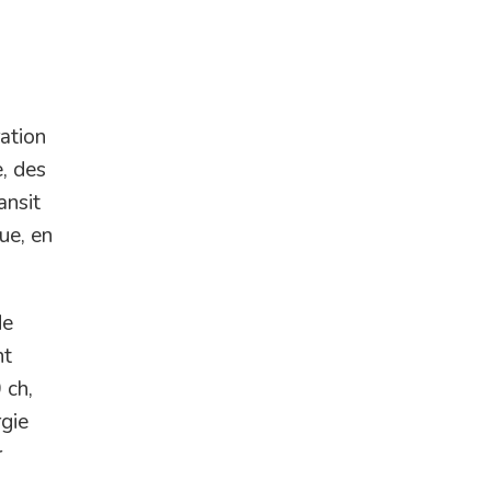
ration
e, des
ansit
ue, en
de
nt
 ch,
rgie
r