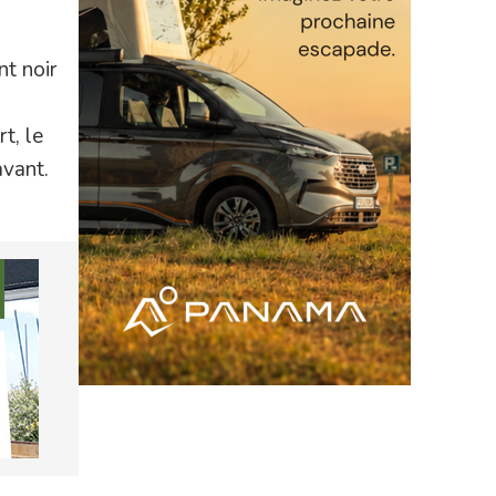
t noir
t, le
avant.