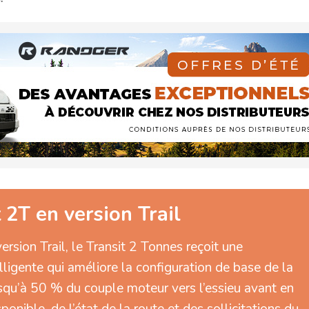
2T en version Trail
rsion Trail, le Transit 2 Tonnes reçoit une
lligente qui améliore la configuration de base de la
squ’à 50 % du couple moteur vers l’essieu avant en
ponible, de l’état de la route et des sollicitations du