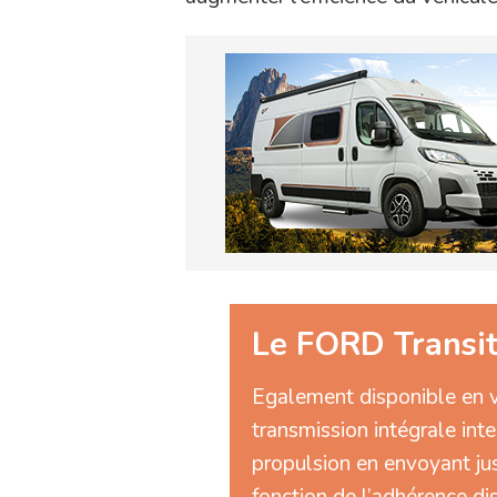
Le FORD Transit 
Egalement disponible en ve
transmission intégrale inte
propulsion en envoyant ju
fonction de l’adhérence dis