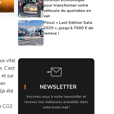
pour transformer votre
véhicule du quotidien en
van
Pössl « Last Edition Sale
2025 », jusqu’à 7000 € de
remise !
us vite)
e. C’est
 et sur
 en
NEWSLETTER
éjà été
Inscrivez-vous à notre newsletter et
recevez nos meilleures actualités dans
de CO2
votre boite mail !