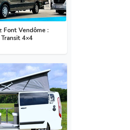
z Font Vendôme :
 Transit 4×4