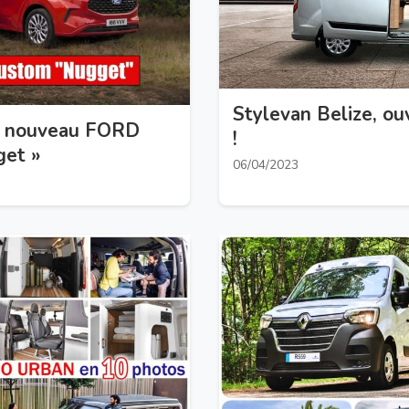
Stylevan Belize, o
le nouveau FORD
!
get »
06/04/2023