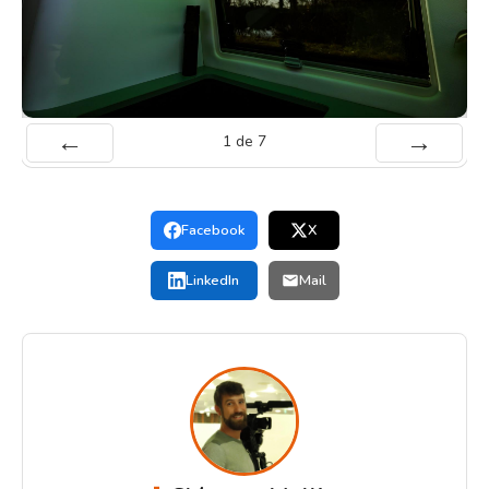
1
de
7
Préc
Suiv.
Facebook
X
LinkedIn
Mail