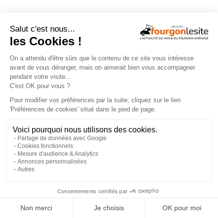
FOURGON NEUF
×
Le fourgon Estrusco CV 640 PB, avec
maxi-soute modulable, maintenant en
version Plus !