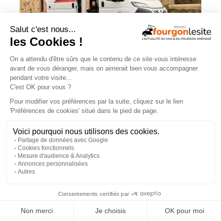
JOA by Pilote soigne les apparences et
notre budget
×