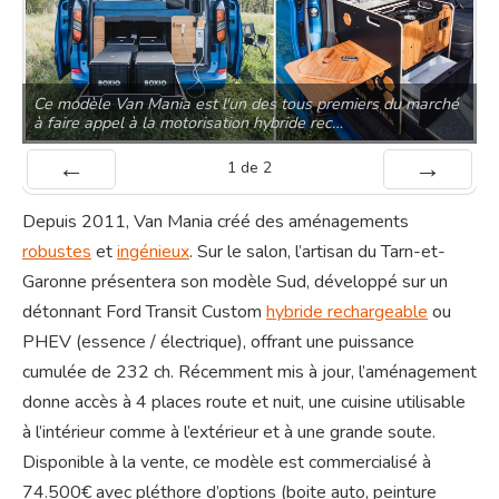
Ce modèle Van Mania est l'un des tous premiers du marché
à faire appel à la motorisation hybride rec…
1
de
2
Préc
Suiv.
Depuis 2011, Van Mania créé des aménagements
robustes
et
ingénieux
. Sur le salon, l’artisan du Tarn-et-
Garonne présentera son modèle Sud, développé sur un
détonnant Ford Transit Custom
hybride rechargeable
ou
PHEV (essence / électrique), offrant une puissance
cumulée de 232 ch. Récemment mis à jour, l’aménagement
donne accès à 4 places route et nuit, une cuisine utilisable
à l’intérieur comme à l’extérieur et à une grande soute.
Disponible à la vente, ce modèle est commercialisé à
74.500€ avec pléthore d’options (boite auto, peinture