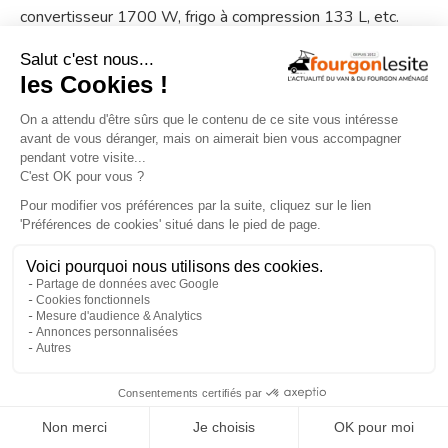
convertisseur 1700 W, frigo à compression 133 L, etc.
Son prix : 161.433 €.
ANTILOPE VAN Flex 5 «
Millenium » : une édition limitée
ultra-équipée
×
Le Renault Trafic est livré avec le moteur 150 ch et la
finition Grand Confort : caméra & radars de …
1
de
3