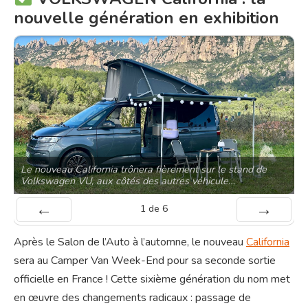
nouvelle génération en exhibition
Le nouveau California trônera fièrement sur le stand de
Volkswagen VU, aux côtés des autres véhicule…
1
de
6
Préc
Suiv.
Après le Salon de l’Auto à l’automne, le nouveau
California
sera au Camper Van Week-End pour sa seconde sortie
officielle en France ! Cette sixième génération du nom met
en œuvre des changements radicaux : passage de