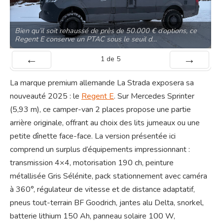
Bien qu’il soit rehaussé de près de 50.000 € d’options, ce
Regent E conserve un PTAC sous le seuil d…
1
de
5
Préc
Suiv.
La marque premium allemande La Strada exposera sa
nouveauté 2025 : le
Regent E
. Sur Mercedes Sprinter
(5,93 m), ce camper-van 2 places propose une partie
arrière originale, offrant au choix des lits jumeaux ou une
petite dînette face-face. La version présentée ici
comprend un surplus d’équipements impressionnant :
transmission 4×4, motorisation 190 ch, peinture
métallisée Gris Sélénite, pack stationnement avec caméra
à 360°, régulateur de vitesse et de distance adaptatif,
pneus tout-terrain BF Goodrich, jantes alu Delta, snorkel,
batterie lithium 150 Ah, panneau solaire 100 W,