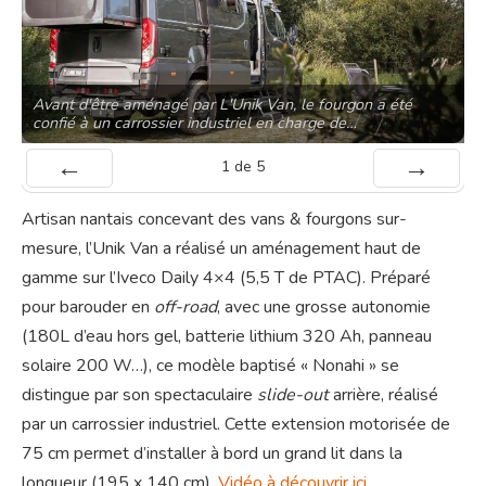
Avant d'être aménagé par L'Unik Van, le fourgon a été
confié à un carrossier industriel en charge de…
1
de
5
Préc
Suiv.
Artisan nantais concevant des vans & fourgons sur-
mesure, l’Unik Van a réalisé un aménagement haut de
gamme sur l’Iveco Daily 4×4 (5,5 T de PTAC). Préparé
pour barouder en
off-road
, avec une grosse autonomie
(180L d’eau hors gel, batterie lithium 320 Ah, panneau
solaire 200 W…), ce modèle baptisé « Nonahi » se
distingue par son spectaculaire
slide-out
arrière, réalisé
par un carrossier industriel. Cette extension motorisée de
75 cm permet d’installer à bord un grand lit dans la
longueur (195 x 140 cm).
Vidéo à découvrir ici
.