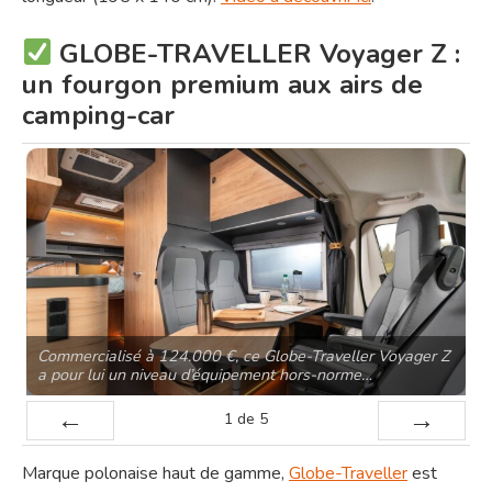
GLOBE-TRAVELLER Voyager Z :
un fourgon premium aux airs de
camping-car
Commercialisé à 124.000 €, ce Globe-Traveller Voyager Z
a pour lui un niveau d’équipement hors-norme…
1
de
5
Préc
Suiv.
Marque polonaise haut de gamme,
Globe-Traveller
est