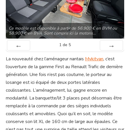
Ce modèle est disponible à partir de 56.900 € en BVM ou
58.900 € en BVA. Sont compris ici la motoris…
1
de
5
Préc
Suiv.
La nouveauté chez l’aménageur nantais
Mykitvan
, c’est
l’ouverture de la gamme First au Renault Trafic de dernière
génération. Une fois n’est pas coutume, le porteur au
losange est ici équipé de deux portes latérales
coulissantes. L’aménagement, lui, gagne encore en
modularité. La banquette/lit 3 places peut désormais être
remplacée à la commande par des sièges individuels
coulissants et amovibles. Quoi qu’il en soit, le modèle
conserve son lit XL de 160 cm de large aux épaules. Ce
n’est pas tout, une surprise de taille attend les visiteurs sur