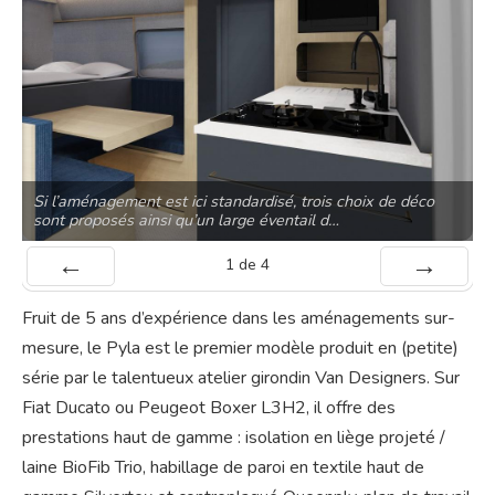
Si l’aménagement est ici standardisé, trois choix de déco
sont proposés ainsi qu’un large éventail d…
1
de
4
Préc
Suiv.
Fruit de 5 ans d’expérience dans les aménagements sur-
mesure, le Pyla est le premier modèle produit en (petite)
série par le talentueux atelier girondin Van Designers. Sur
Fiat Ducato ou Peugeot Boxer L3H2, il offre des
prestations haut de gamme : isolation en liège projeté /
laine BioFib Trio, habillage de paroi en textile haut de