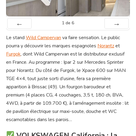
1
de
6
Préc
Suiv.
Le stand
Wild Campervan
va faire sensation. Le public
pourra y découvrir les marques espagnoles
Norantz
et
Furgok
, dont Wild Campervan est le distributeur exclusif
en France. Au programme : Ipar 2 sur Mercedes Sprinter
pour Norantz. Du côté de Furgok, le Xpace 600 sur MAN
TGE 4×4, tout juste sorti d’usine, fera sa première
apparition à Brissac (49). Un fourgon baroudeur et
premium (4 places CG, 4 couchages, 3,5 t, 180 ch, BVA,
4WD, à partir de 109.700 €), à l’aménagement insolite : lit
de pavillon électrique sur maxi-soute, douche et WC
escamotables dans les parois…
VOLKSWAGEN California : la