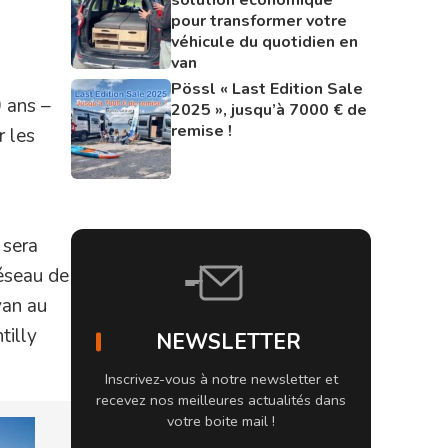
pour transformer votre
véhicule du quotidien en
van
Pössl « Last Edition Sale
 ans –
2025 », jusqu’à 7000 € de
remise !
r les
,
 sera
réseau de
van au
tilly
NEWSLETTER
Inscrivez-vous à notre newsletter et
recevez nos meilleures actualités dans
votre boite mail !