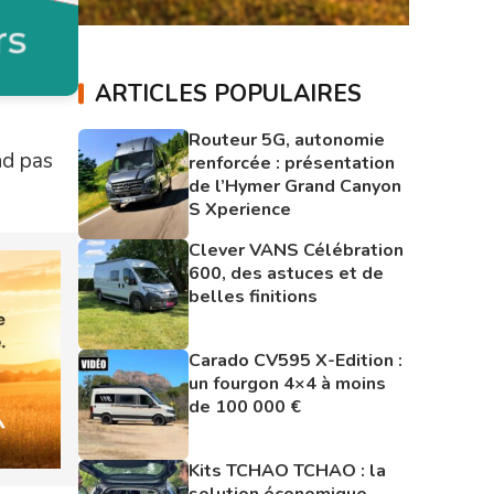
ARTICLES POPULAIRES
Routeur 5G, autonomie
nd pas
renforcée : présentation
de l’Hymer Grand Canyon
S Xperience
Clever VANS Célébration
600, des astuces et de
belles finitions
Carado CV595 X-Edition :
un fourgon 4×4 à moins
de 100 000 €
Kits TCHAO TCHAO : la
solution économique