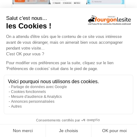
Lecampeur.fr : l’application nouvelle et
gratuite qui simplifie le bivouac en
camping-car
×