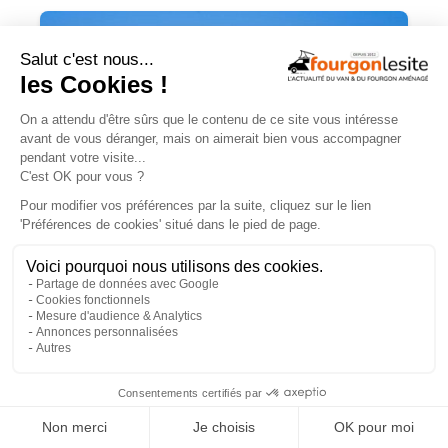
Campérêve Magellan 746 : la conquête
de l’espace
×
TROUVEZ
UN AMÉNAGEUR