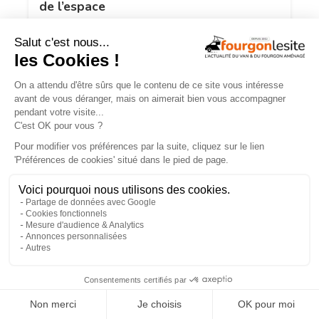
de l’espace
TROUVEZ
UN AMÉNAGEUR
PRÈS DE CHEZ VOUS !
260
professionnels de l'aménagement de vans
et de fourgons référencés partout en France !
Explorer la carte
Recherche
Aménageurs
géolocalisée
vérifiés
×
Recherche
260
par services
aménageurs