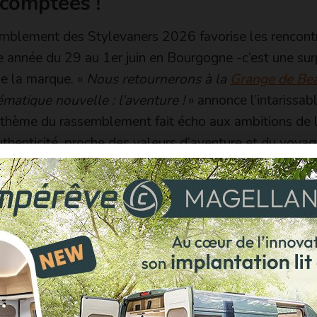
 comptées !
emblement des Stylevaners 2026 favorise les rencont
te année du 29 au 1er juin en Bourgogne -c’est une sur
de la marque. «
Nous retournerons à la
Grange de Be
ématique nouvelle : l’aventure !
» annonce l’intarissab
 thème du rassemblement fait écho aux ambitions de 
thenticité, proche des valeurs d’aventure et du voyag
és. Attendez-vous à un événement mémorable truffé
etits
». Vu la rapidité avec laquelle les Stylevaners 
endre plus longtemps et s’inscrire dare-dare, au moyen