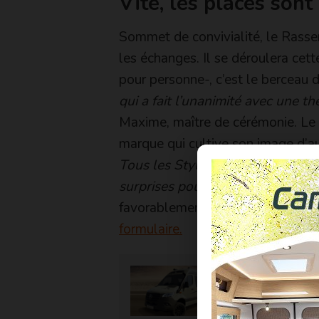
Vite, les places sont
Sommet de convivialité, le Rass
les échanges. Il se déroulera cet
pour personne-, c’est le berceau 
qui a fait l’unanimité avec une th
Maxime, maître de cérémonie. Le
marque qui cultive son image d’au
Tous les Stylevaners sont convi
surprises pour les grands et les p
favorablement, il ne faut pas att
formulaire.