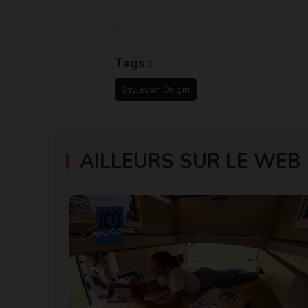
Tags :
Stylevan Origin
AILLEURS SUR LE WEB