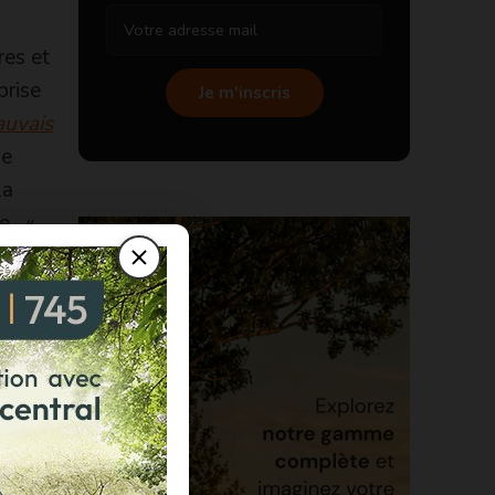
res et
prise
Je m'inscris
auvais
le
la
e. «
 de
répondent
 de ce