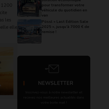
nt 1200
pour transformer votre
véhicule du quotidien en
cite
van
as les
Pössl « Last Edition Sale
2025 », jusqu’à 7000 € de
elle elle
remise !
NEWSLETTER
Inscrivez-vous à notre newsletter et
recevez nos meilleures actualités dans
votre boite mail !