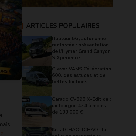
ARTICLES POPULAIRES
Routeur 5G, autonomie
renforcée : présentation
de l’Hymer Grand Canyon
S Xperience
Clever VANS Célébration
600, des astuces et de
belles finitions
Carado CV595 X-Edition :
un fourgon 4×4 à moins
de 100 000 €
a
mais
Kits TCHAO TCHAO : la
pe
solution économique