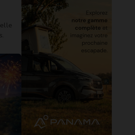
elle
s.