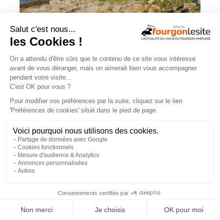
Campérêve Magellan 746 : la conquête
de l’espace
TROUVEZ
UN AMÉNAGEUR
PRÈS DE CHEZ VOUS !
260
professionnels de l'aménagement de vans
et de fourgons référencés partout en France !
×
Explorer la carte