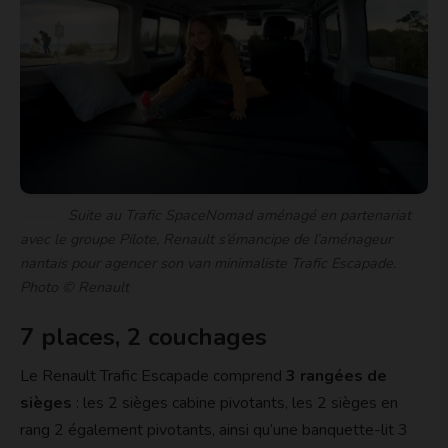
Suite au Trafic SpaceNomad aménagé en partenariat
avec le groupe Pilote, Renault s’émancipe de l’aménageur
nantais pour agencer son van minimaliste Trafic Escapade.
Photo © Renault
7 places, 2 couchages
Le Renault Trafic Escapade comprend
3 rangées de
sièges
: les 2 sièges cabine pivotants, les 2 sièges en
rang 2 également pivotants, ainsi qu’une banquette-lit 3