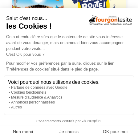
En savoir +
×