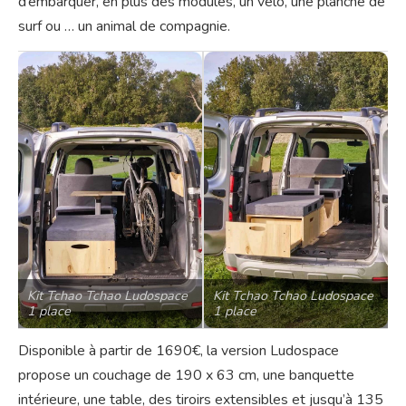
d’embarquer, en plus des modules, un vélo, une planche de
surf ou … un animal de compagnie.
Kit Tchao Tchao Ludospace
Kit Tchao Tchao Ludospace
1 place
1 place
Disponible à partir de 1690€, la version Ludospace
propose un couchage de 190 x 63 cm, une banquette
intérieure, une table, des tiroirs extensibles et jusqu’à 135