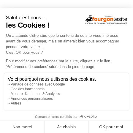
Choisir une tente de toit : quels critères
retenir ?
×