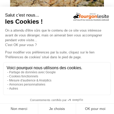
Campérêve Magellan 746 : la conquête
de l’espace
TROUVEZ
UN AMÉNAGEUR
PRÈS DE CHEZ VOUS !
260
professionnels de l'aménagement de vans
et de fourgons référencés partout en France !
Explorer la carte
×
Recherche
Aménageurs