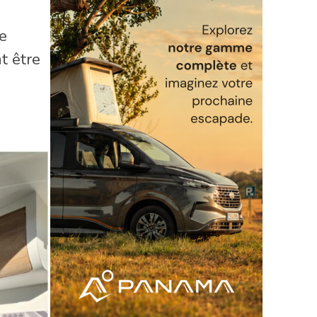
le
t être