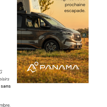
G
isirs
 sans
embre.