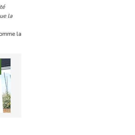
té
que la
 comme la