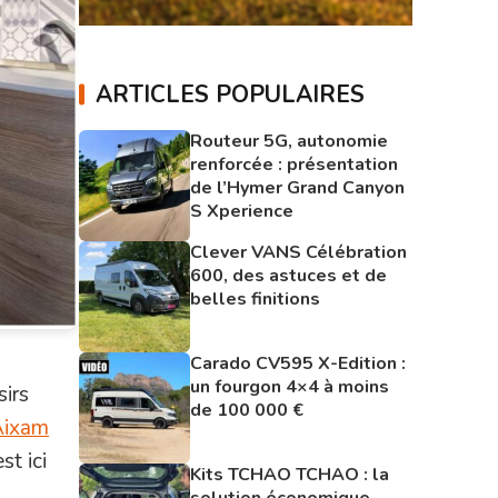
ARTICLES POPULAIRES
Routeur 5G, autonomie
renforcée : présentation
de l’Hymer Grand Canyon
S Xperience
Clever VANS Célébration
600, des astuces et de
belles finitions
Carado CV595 X-Edition :
un fourgon 4×4 à moins
sirs
de 100 000 €
Aixam
st ici
Kits TCHAO TCHAO : la
solution économique