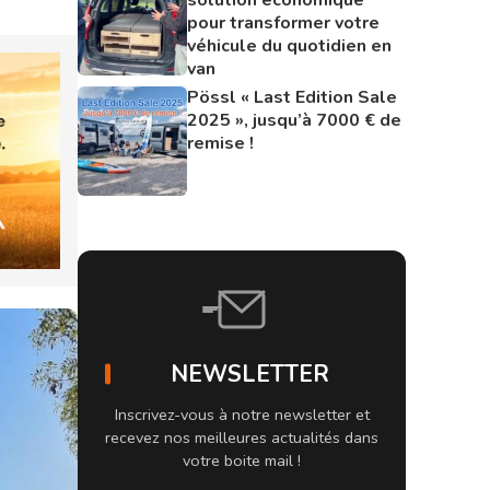
pour transformer votre
véhicule du quotidien en
van
Pössl « Last Edition Sale
2025 », jusqu’à 7000 € de
remise !
NEWSLETTER
Inscrivez-vous à notre newsletter et
recevez nos meilleures actualités dans
votre boite mail !