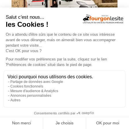
JOA by Pilote soigne les apparences et
notre budget
×