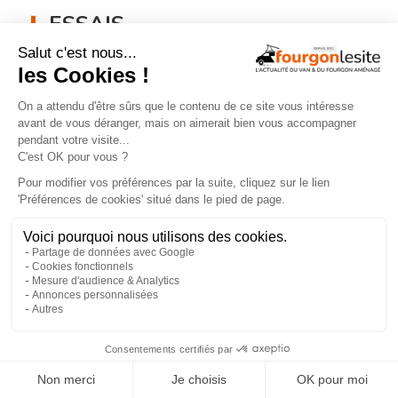
ESSAIS
Malibu Genius : un fourgon Mercedes
qui ne ressemble à aucun autre
×