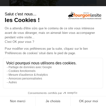
Malibu Genius : un fourgon Mercedes
qui ne ressemble à aucun autre
×