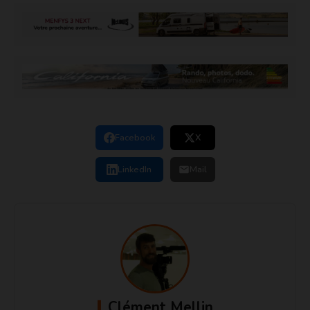
Facebook
X
LinkedIn
Mail
Clément Mellin