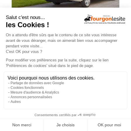
Malibu Genius : un fourgon Mercedes
qui ne ressemble à aucun autre
×
JOA by Pilote soigne les apparences et
notre budget