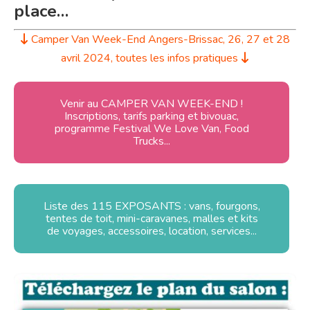
place…
Camper Van Week-End Angers-Brissac, 26, 27 et 28
avril 2024, toutes les infos pratiques
Venir au CAMPER VAN WEEK-END !
Inscriptions, tarifs parking et bivouac,
programme Festival We Love Van, Food
Trucks...
Liste des 115 EXPOSANTS : vans, fourgons,
tentes de toit, mini-caravanes, malles et kits
de voyages, accessoires, location, services...