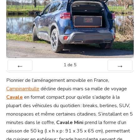
1
de
5
Préc
Suiv.
Pionnier de l’aménagement amovible en France,
Campinambulle
décline depuis mars sa malle de voyage
Cavale
en format compact pour qu’elle s’adapte à la
plupart des véhicules du quotidien : breaks, berlines, SUV,
monospaces et même certaines citadines. S’installant en 5
minutes dans le coffre,
Cavale Mini
prend la forme d’un
caisson de 50 kg (l x h x p : 91 x 35 x 65 cm), permettant
de cuisiner en extérieur : façade basculante servant de