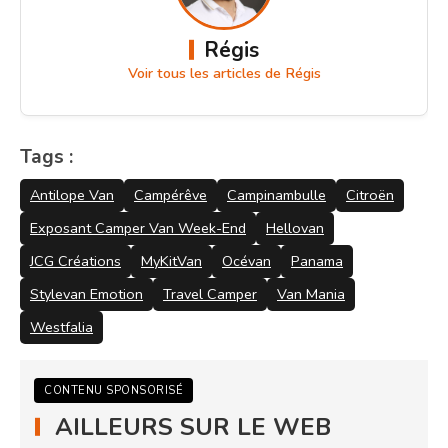
Régis
Voir tous les articles de Régis
Tags :
Antilope Van
Campérêve
Campinambulle
Citroën
Exposant Camper Van Week-End
Hellovan
JCG Créations
MyKitVan
Océvan
Panama
Stylevan Emotion
Travel Camper
Van Mania
Westfalia
CONTENU SPONSORISÉ
AILLEURS SUR LE WEB