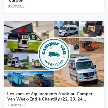
fourgon
18/10/2023
Les vans et équipements à voir au Camper
Van Week-End à Chantilly (22, 23, 24
septembre 2023)
15/09/2023