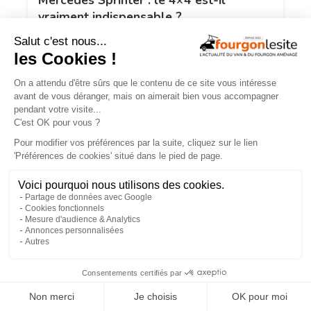
Mercedes Sprinter : le 4×4 est-il
vraiment indispensable ?
ESSAIS
×