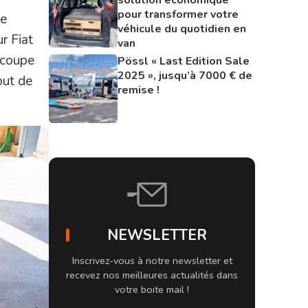
pour transformer votre
ie
véhicule du quotidien en
r Fiat
van
écoupe
Pössl « Last Edition Sale
2025 », jusqu’à 7000 € de
out de
remise !
NEWSLETTER
Inscrivez-vous à notre newsletter et
recevez nos meilleures actualités dans
votre boite mail !