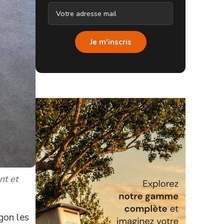
Je m'inscris
nt et
rgon les