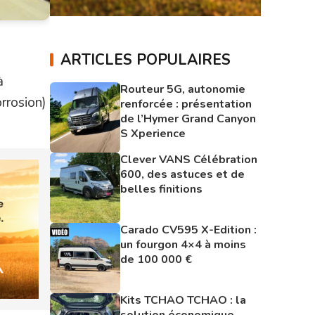
ARTICLES POPULAIRES
à
Routeur 5G, autonomie
rrosion)
renforcée : présentation
de l’Hymer Grand Canyon
S Xperience
Clever VANS Célébration
600, des astuces et de
belles finitions
Carado CV595 X-Edition :
un fourgon 4×4 à moins
de 100 000 €
Kits TCHAO TCHAO : la
solution économique