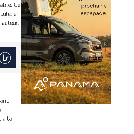
sable. Ce
icule, en
hauteur,
ant,
n
 à la