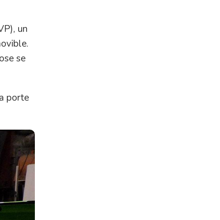
VP), un
ovible.
pose se
la porte