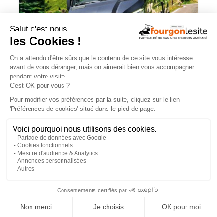
Routeur 5G, autonomie renforcée :
présentation de l’Hymer Grand Canyon
S Xperience
NOS VIDÉOS
×