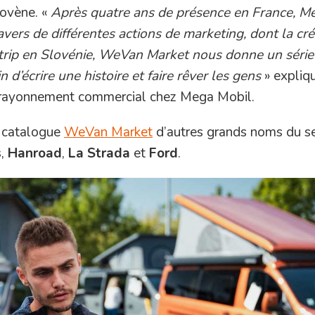
lovène. «
Après quatre ans de présence en France, M
vers de différentes actions de marketing, dont la cré
 trip en Slovénie, WeVan Market nous donne un séri
d’écrire une histoire et faire rêver les gens
» expliq
 rayonnement commercial chez Mega Mobil.
u catalogue
WeVan Market
d’autres grands noms du se
s
,
Hanroad
,
La Strada
et
Ford
.