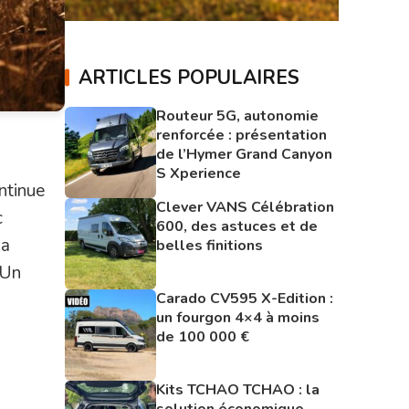
ARTICLES POPULAIRES
Routeur 5G, autonomie
renforcée : présentation
de l’Hymer Grand Canyon
S Xperience
ontinue
Clever VANS Célébration
c
600, des astuces et de
la
belles finitions
 Un
Carado CV595 X-Edition :
un fourgon 4×4 à moins
de 100 000 €
Kits TCHAO TCHAO : la
solution économique