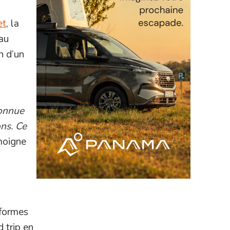
et
, la
eau
n d’un
connue
ns. Ce
moigne
 formes
 trip en