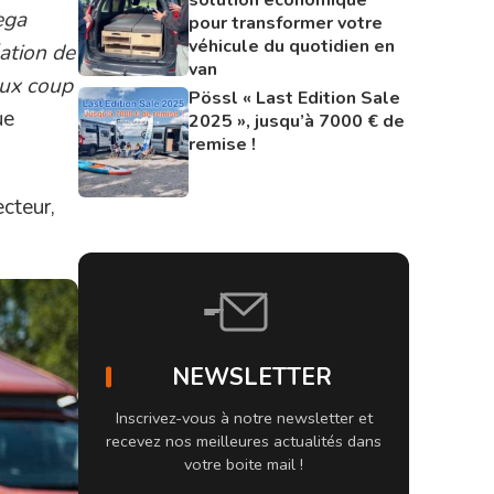
ega
pour transformer votre
véhicule du quotidien en
ation de
van
eux coup
Pössl « Last Edition Sale
ue
2025 », jusqu’à 7000 € de
remise !
cteur,
NEWSLETTER
Inscrivez-vous à notre newsletter et
recevez nos meilleures actualités dans
votre boite mail !