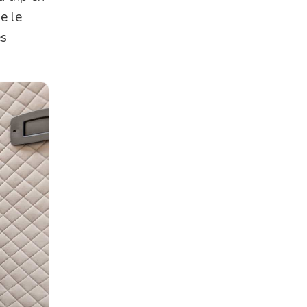
e le
es