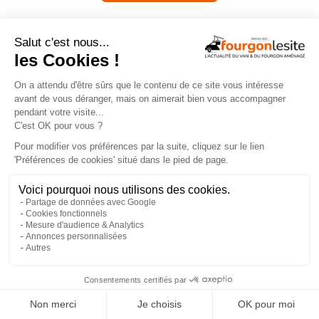
En savoir +
×