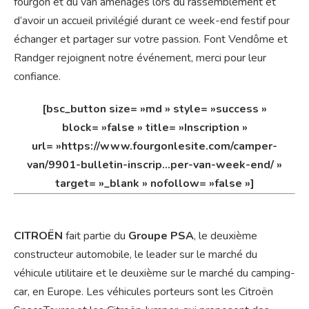
fourgon et du van aménagés lors du rassemblement et
d’avoir un accueil privilégié durant ce week-end festif pour
échanger et partager sur votre passion. Font Vendôme et
Randger rejoignent notre événement, merci pour leur
confiance.
[bsc_button size= »md » style= »success »
block= »false » title= »Inscription »
url= »https://www.fourgonlesite.com/camper-
van/9901-bulletin-inscrip…per-van-week-end/ »
target= »_blank » nofollow= »false »]
CITROËN
fait partie du
Groupe PSA
, le deuxième
constructeur automobile, le leader sur le marché du
véhicule utilitaire et le deuxième sur le marché du camping-
car, en Europe. Les véhicules porteurs sont les Citroën