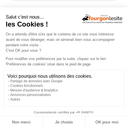
TROUVEZ
UN AMÉNAGEUR
PRÈS DE CHEZ VOUS !
260
professionnels de l'aménagement de vans
et de fourgons référencés partout en France !
Explorer la carte
Recherche
Aménageurs
géolocalisée
vérifiés
Recherche
260
×
par services
aménageurs