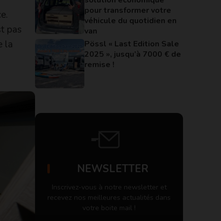
pour transformer votre
e.
véhicule du quotidien en
st pas
van
e la
Pössl « Last Edition Sale
2025 », jusqu’à 7000 € de
remise !
NEWSLETTER
Inscrivez-vous à notre newsletter et
recevez nos meilleures actualités dans
votre boite mail !