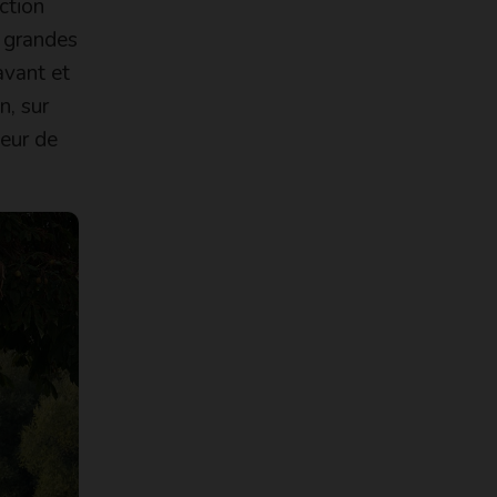
ction
e grandes
avant et
n, sur
leur de