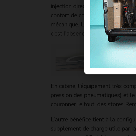
injection directe offre une très 
confort de conduite est réel. Pas
mécanique. La consommation s’en 
c’est l’absence d’une boîte autom
En cabine, l’équipement très comp
pression des pneumatiques) et le 
couronner le tout, des stores Remi
L’autre bénéfice tient à la configu
supplément de charge utile par r