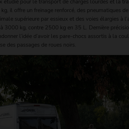
 étudié pour le transport de charges lourdes et la tra
kg, il offre un freinage renforcé, des pneumatiques d
ale supérieure par essieux et des voies élargies à l’
e à 3000 kg, contre 2500 kg en 35 L. Dernière précisio
ndonner l’idée d’avoir les pare-chocs assortis à la cou
use des passages de roues noirs.