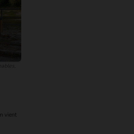
eables,
n vient