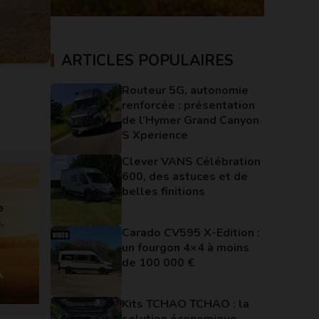
ARTICLES POPULAIRES
Routeur 5G, autonomie
renforcée : présentation
de l’Hymer Grand Canyon
S Xperience
Clever VANS Célébration
600, des astuces et de
belles finitions
Carado CV595 X-Edition :
un fourgon 4×4 à moins
de 100 000 €
Kits TCHAO TCHAO : la
solution économique