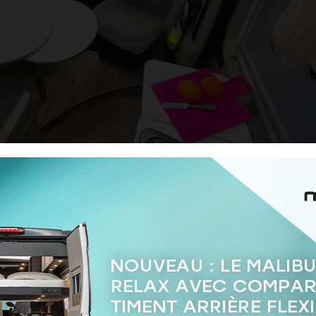
ption, seule ou comprise dans le supplément lié au lit d
 est ici présenté dans la finition Elégance.
cher
on Plus, c’est incontestablement la puissance et la s
h monté d’origine. Equipé d’un turbocompresseur, ce 