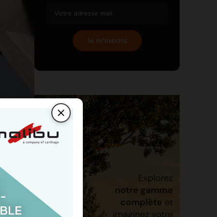
Je m'inscris
’appoint
ouplesse
diesel à