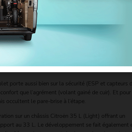
grande disponibilité du couple (350 Nm) dès les bas rég
 besoin de cravacher dans les tours pour relancer la
ressent et reste raisonnable autour de 9 l/100 km. Le
atique (BVA) ou robotisée.
let porte aussi bien sur la sécurité (ESP et capteurs 
confort que l’agrément (volant gainé de cuir). Et pour
s occultent le pare-brise à l’étape.
ration sur un châssis Citroën 35 L (Light) offrant un
apport au 33 L. Le développement se fait également 