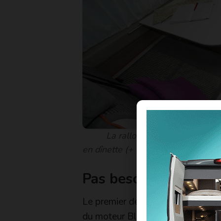
La rallonge de table est en o
en dînette (+ 322 €). Le 2 WIN PLUS
Pas besoin de crava
Le premier des atouts de la versi
du moteur BlueHDI 2,0 l de 163 c