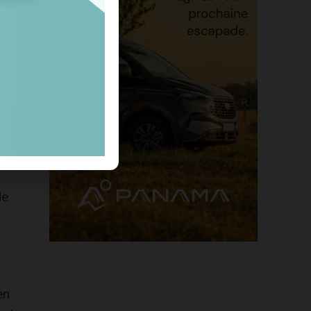
imes. Le
 regret,
de
en