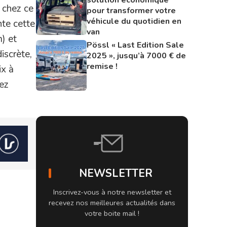
s chez ce
pour transformer votre
véhicule du quotidien en
nte cette
van
) et
Pössl « Last Edition Sale
iscrète,
2025 », jusqu’à 7000 € de
remise !
ix à
ez
NEWSLETTER
Inscrivez-vous à notre newsletter et
recevez nos meilleures actualités dans
votre boite mail !