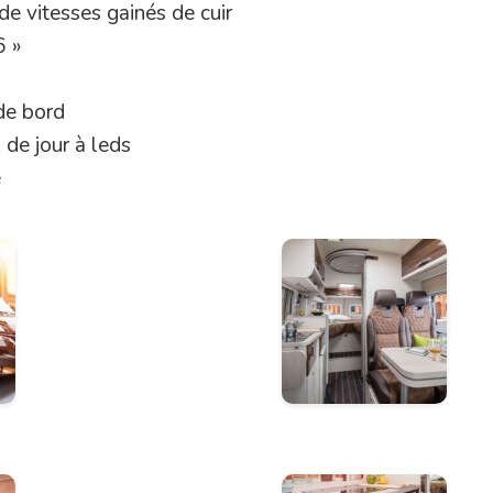
e vitesses gainés de cuir
6 »
 de bord
 de jour à leds
é