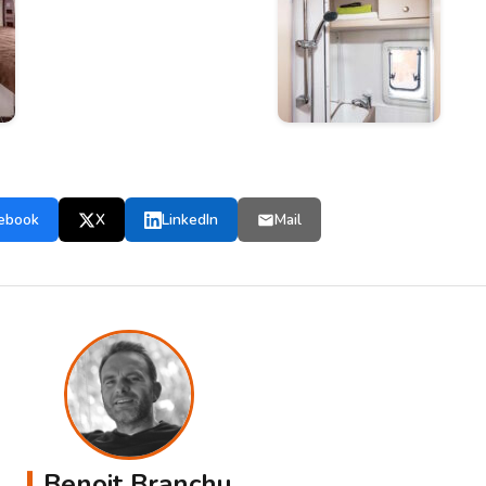
ebook
X
LinkedIn
Mail
Benoit Branchu