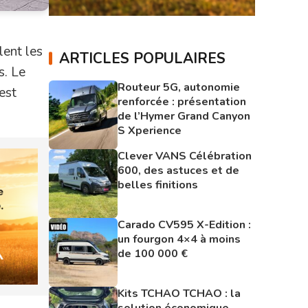
ent les
ARTICLES POPULAIRES
s. Le
Routeur 5G, autonomie
est
renforcée : présentation
de l’Hymer Grand Canyon
S Xperience
Clever VANS Célébration
600, des astuces et de
belles finitions
Carado CV595 X-Edition :
un fourgon 4×4 à moins
de 100 000 €
Kits TCHAO TCHAO : la
solution économique