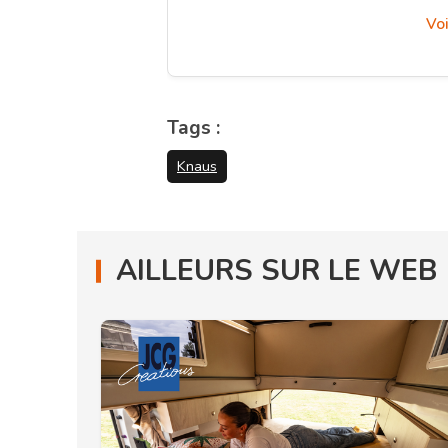
Voi
Tags :
Knaus
AILLEURS SUR LE WEB