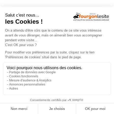
Malibu Genius : un fourgon Mercedes
qui ne ressemble à aucun autre
×