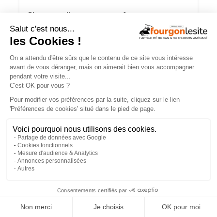
Charge utile en vans et fourgons
aménagés : ce qu’il faut savoir
×
Mercedes Sprinter : le 4×4 est-il
vraiment indispensable ?