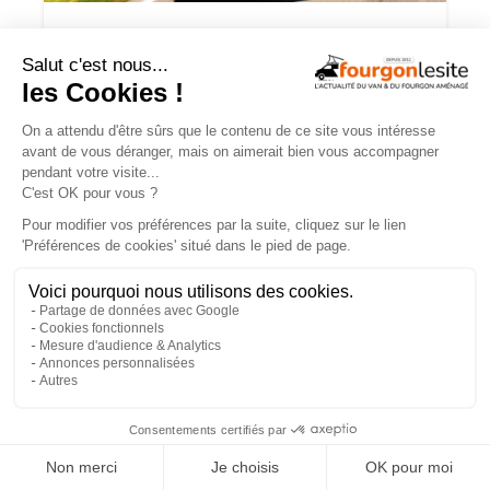
Routeur 5G, autonomie renforcée :
présentation de l’Hymer Grand Canyon
S Xperience
NOS VIDÉOS
×