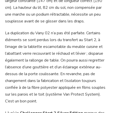
largeur constante (147 cm) et de longueur correct (190
cm). La hauteur du lit, 82 cm du sol, non compensée par
une marche ou un podium rétractable, nécessite un peu
souplesse avant de se glisser dans les draps.
La duplication du Vany 02 n’a pas été parfaite. Certains
éléments se sont perdus lors du transfert au Start 2, à
l’image de la tablette escamotable du meuble cuisine et
l’abattant verre recouvrant le réchaud et l’évier ; disparue
également la rallonge de table. On pourra aussi regretter
l’absence d’une gouttière et d’un éclairage extérieur au-
dessus de la porte coulissante. En revanche, pas de
changement dans la fabrication et l’isolation toujours
confiée à de la fibre polyester appliquée en films souples
sur les parois et le toit (système Van Protect System).
C’est un bon point.
Là où le
Challenger Start 2 Silver Edition
marque des