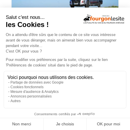
Campérêve Magellan 746 : la conquête
de l’espace
TROUVEZ
UN AMÉNAGEUR
PRÈS DE CHEZ VOUS !
260
professionnels de l'aménagement de vans
×
et de fourgons référencés partout en France !
Explorer la carte