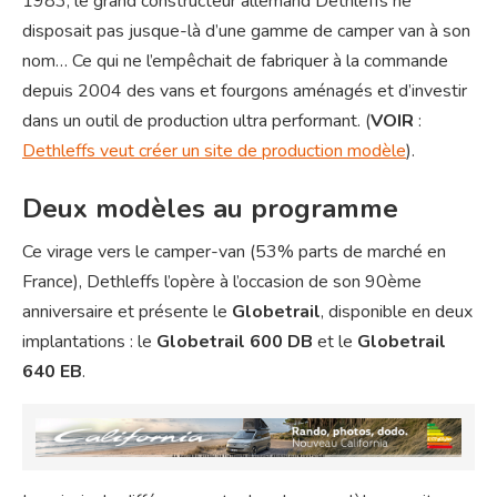
1983, le grand constructeur allemand Dethleffs ne
disposait pas jusque-là d’une gamme de camper van à son
nom… Ce qui ne l’empêchait de fabriquer à la commande
depuis 2004 des vans et fourgons aménagés et d’investir
dans un outil de production ultra performant. (
VOIR
:
Dethleffs veut créer un site de production modèle
).
Deux modèles au programme
Ce virage vers le camper-van (53% parts de marché en
France), Dethleffs l’opère à l’occasion de son 90ème
anniversaire et présente le
Globetrail
, disponible en deux
implantations : le
Globetrail 600 DB
et le
Globetrail
640 EB
.