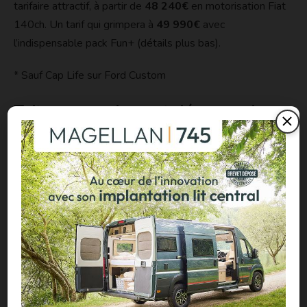
tarifaire attractif, à partir de
48 240€
en motorisation Fiat
140ch. Un tarif qui grimpera à
49 990€
avec
l’indispensable pack Fun+ (détails plus bas).
* Sauf Cap Life sur Ford Custom
Toit panoramique et découpe de
cabine pour le best-seller