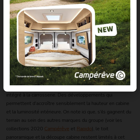
1
de
15
Préc
Suiv.
Pour son millésime 2020, l’aménageur de Mayenne
concocte par ailleurs une série spéciale circonscrite à son
modèle phare : le D55 (5,99m). Un plan populaire avec lit
transversal à l’arrière et penderie pivotante
« Modul’space », qui optimise l’espace de la douche. En
version « Exclusive », le D55 profite de la découpe de
cabine et d’un toit panoramique en verre parfaitement
intégré à la carrosserie. Des développements qui
permettent d’accroître sensiblement la hauteur en cabine
et la luminosité intérieure. On note ici que, s’ils gagnent du
terrain au sein des autres marques du groupe (voir les
collections 2020
Campérêve
et
Rapido
), le toit
panoramique et la découpe cabine restent limités à cet