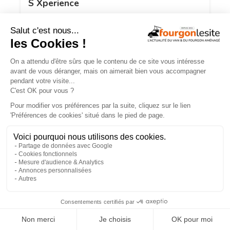
S Xperience
NOS VIDÉOS
×