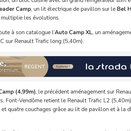
n, un bloc cuisine avec un grand réfrigérateur slim e
eader Camp
, un lit électrique de pavillon sur le
Bel H
ultiplie les évolutions.
oute à son catalogue l’
Auto Camp XL
, un aménagem
 sur Renault Trafic long (5,40m).
Camp (4,99m)
, le précédent aménagement sur Renaul
s, Font-Vendôme retient le Renault Trafic L2 (5,40m)
et quatre couchages grâce au lit de pavillon et à la d