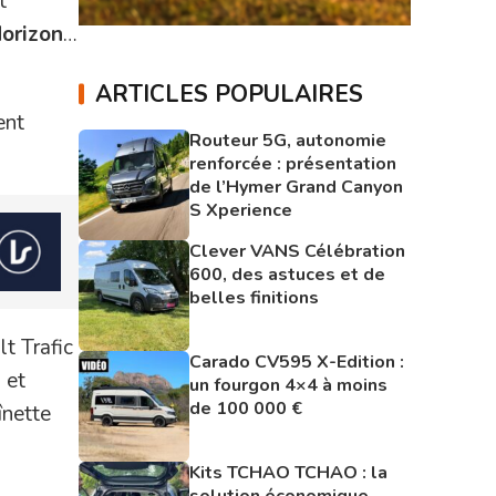
t
orizon
…
ARTICLES POPULAIRES
ent
Routeur 5G, autonomie
renforcée : présentation
de l’Hymer Grand Canyon
S Xperience
Clever VANS Célébration
600, des astuces et de
belles finitions
t Trafic
Carado CV595 X-Edition :
 et
un fourgon 4×4 à moins
de 100 000 €
înette
Kits TCHAO TCHAO : la
solution économique