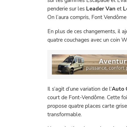
sur les gammes Escapade et Evasio
penderie sur les
Leader Van
et
L
On l’aura compris, Font Vendôme m
En plus de ces changements, il aj
quatre couchages avec un coin WC
Il s’agit d’une variation de l’
Auto 
court de Font-Vendôme. Cette foi
propose quatre places carte grise 
transformable.