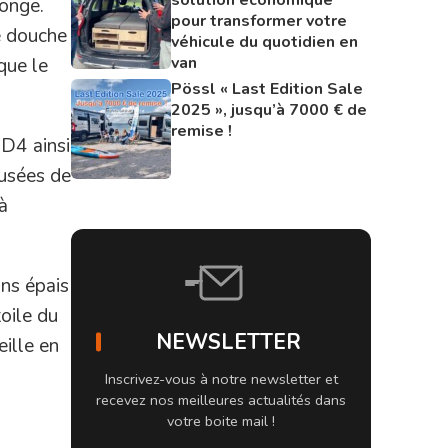
longe.
pour transformer votre
e douche
véhicule du quotidien en
van
que le
Pössl « Last Edition Sale
2025 », jusqu’à 7000 € de
remise !
 D4 ainsi
 usées de
à
ns épais
toile du
NEWSLETTER
eille en
Inscrivez-vous à notre newsletter et
recevez nos meilleures actualités dans
votre boite mail !