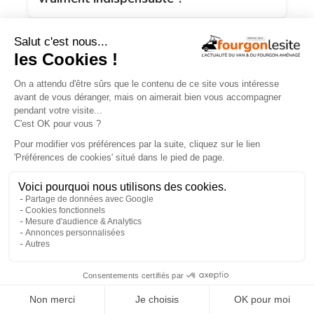
ESSAIS
×
Malibu Genius : un fourgon Mercedes