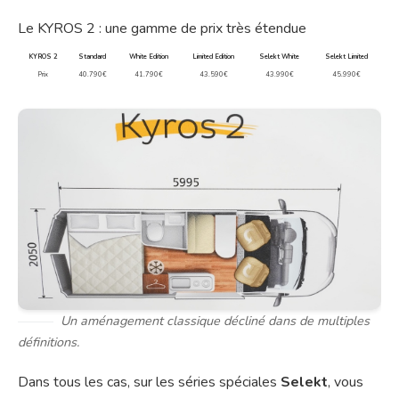
Le KYROS 2 : une gamme de prix très étendue
KYROS 2
Standard
White Edition
Limited Edition
Selekt White
Selekt Limited
Prix
40.790€
41.790€
43.590€
43.990€
45.990€
Un aménagement classique décliné dans de multiples
définitions.
Dans tous les cas, sur les séries spéciales
Selekt
, vous