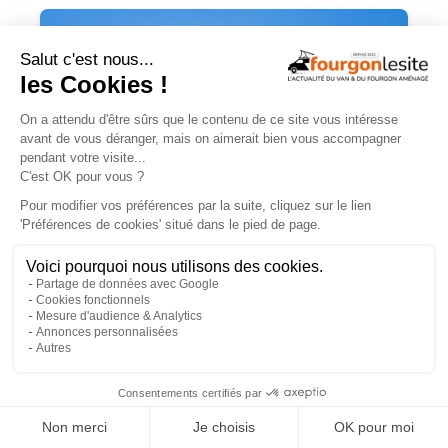
Campérêve Magellan 746 : la conquête
de l’espace
×
TROUVEZ
UN AMÉNAGEUR