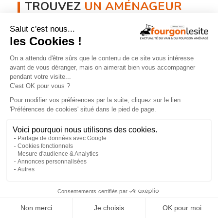
TROUVEZ
UN AMÉNAGEUR
PRÈS DE CHEZ VOUS !
260
professionnels de l'aménagement de vans
et de fourgons référencés partout en France !
Explorer la carte
Recherche
Aménageurs
géolocalisée
vérifiés
Recherche
260
par services
aménageurs
×