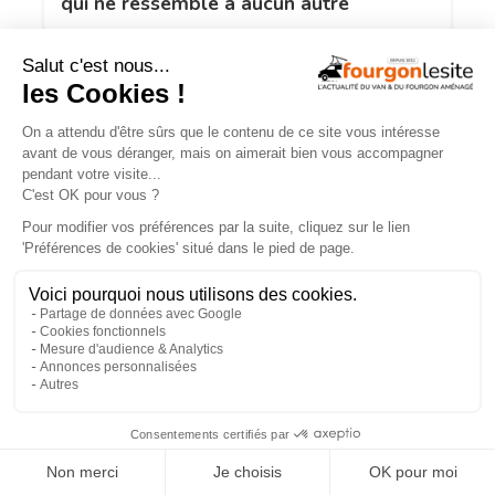
qui ne ressemble à aucun autre
JOA by Pilote soigne les apparences et
notre budget
×