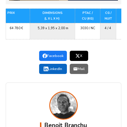
PRIX
DIMENSIONS
PTAC /
CG /
(L X L X H)
CU (KG)
NUIT
64 780 €
5,39 x 1,95 x 2,00 m
3030 / NC
4 / 4
Re
2
Facebook
X
LinkedIn
Mail
Benoit Branchu