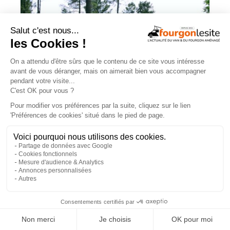
Mercedes Sprinter : le 4×4 est-il
vraiment indispensable ?
×
ESSAIS